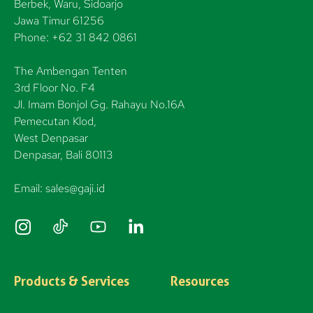
Berbek, Waru, Sidoarjo
Jawa Timur 61256
Phone: +62 31 842 0861
The Ambengan Tenten
3rd Floor No. F4
Jl. Imam Bonjol Gg. Rahayu No.16A
Pemecutan Klod,
West Denpasar
Denpasar, Bali 80113
Email: sales@gaji.id
I
n
s
t
Products & Services
Resources
a