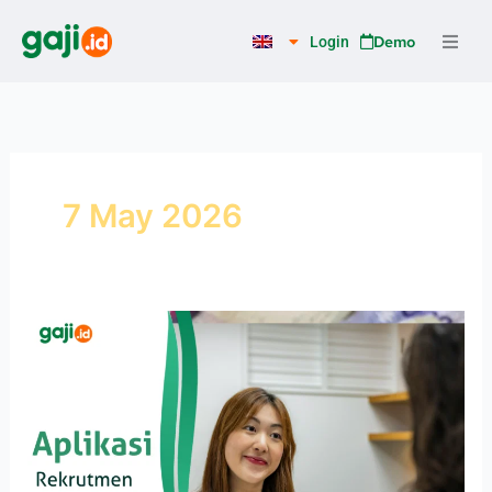
Skip
to
Demo
Login
content
7 May 2026
6
Keunggulan
Aplikasi
Rekrutmen
Terintegrasi
dengan
HRIS