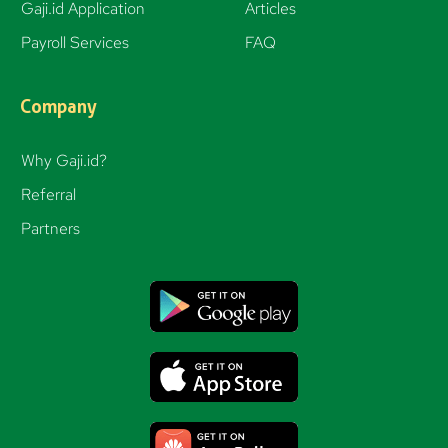
g
Gaji.id Application
Articles
r
Payroll Services
FAQ
a
m
Company
Why Gaji.id?
Referral
Partners