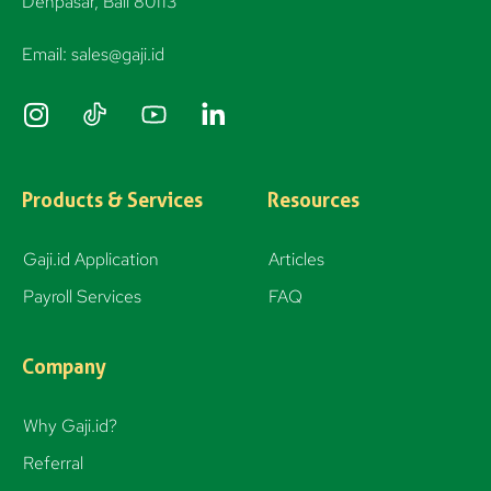
Denpasar, Bali 80113
Email: sales@gaji.id
I
n
s
t
Products & Services
Resources
a
g
Gaji.id Application
Articles
r
Payroll Services
FAQ
a
m
Company
Why Gaji.id?
Referral