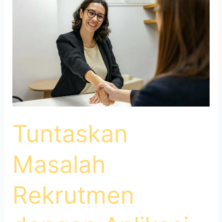
dengan
Aplikasi
Proses
Rekrutmen
dari
Gaji.id
Tuntaskan
Masalah
Rekrutmen