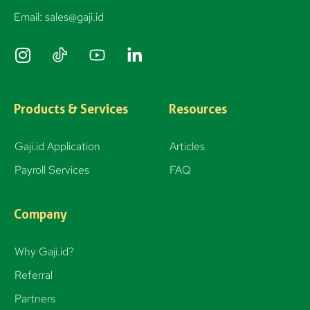
Email: sales@gaji.id
I
n
s
t
Products & Services
Resources
a
g
Gaji.id Application
Articles
r
Payroll Services
FAQ
a
m
Company
Why Gaji.id?
Referral
Partners