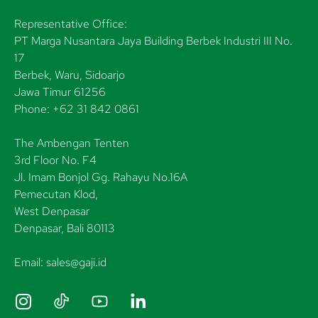
Representative Office:
PT Marga Nusantara Jaya Building Berbek Industri III No.
17
Berbek, Waru, Sidoarjo
Jawa Timur 61256
Phone: +62 31 842 0861
The Ambengan Tenten
3rd Floor No. F4
Jl. Imam Bonjol Gg. Rahayu No.16A
Pemecutan Klod,
West Denpasar
Denpasar, Bali 80113
Email: sales@gaji.id
I
n