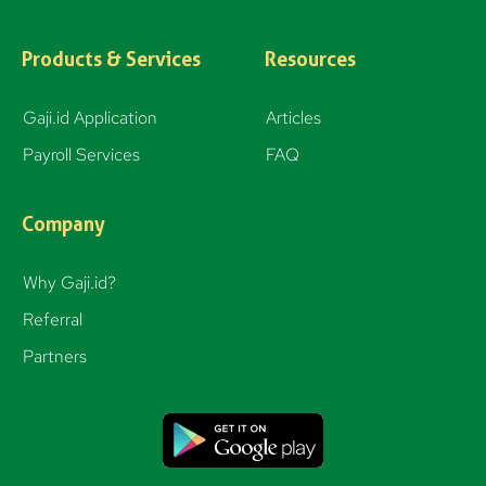
s
t
Products & Services
Resources
a
g
Gaji.id Application
Articles
r
Payroll Services
FAQ
a
m
Company
Why Gaji.id?
Referral
Partners