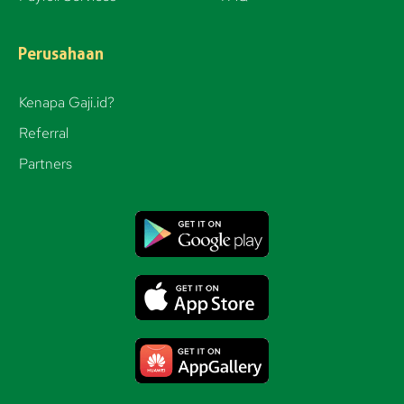
a
m
Perusahaan
Kenapa Gaji.id?
Referral
Partners