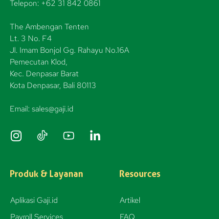
Telepon: +62 31 842 0861
The Ambengan Tenten
Lt. 3 No. F4
Jl. Imam Bonjol Gg. Rahayu No.16A
Pemecutan Klod,
Kec. Denpasar Barat
Kota Denpasar, Bali 80113
Email: sales@gaji.id
I
n
s
t
Produk & Layanan
Resources
a
g
Aplikasi Gaji.id
Artikel
r
Payroll Services
FAQ