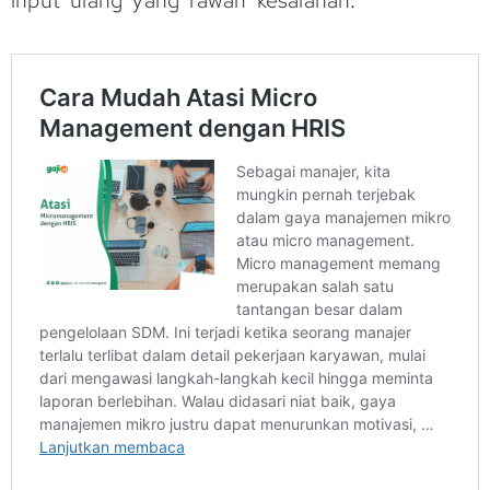
input ulang yang rawan kesalahan.