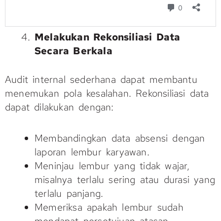
Melakukan Rekonsiliasi Data
Secara Berkala
Audit internal sederhana dapat membantu
menemukan pola kesalahan. Rekonsiliasi data
dapat dilakukan dengan:
Membandingkan data absensi dengan
laporan lembur karyawan.
Meninjau lembur yang tidak wajar,
misalnya terlalu sering atau durasi yang
terlalu panjang.
Memeriksa apakah lembur sudah