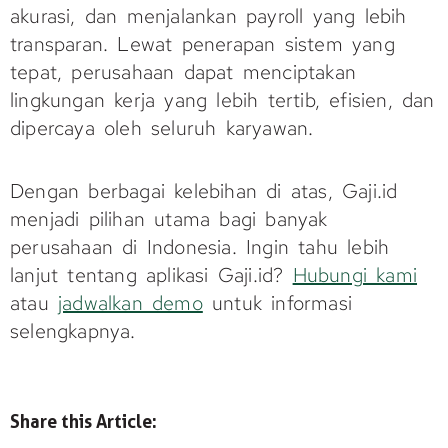
akurasi, dan menjalankan payroll yang lebih
transparan. Lewat penerapan sistem yang
tepat, perusahaan dapat menciptakan
lingkungan kerja yang lebih tertib, efisien, dan
dipercaya oleh seluruh karyawan.
Dengan berbagai kelebihan di atas, Gaji.id
menjadi pilihan utama bagi banyak
perusahaan di Indonesia. Ingin tahu lebih
lanjut tentang aplikasi Gaji.id?
Hubungi kami
atau
jadwalkan demo
untuk informasi
selengkapnya.
Share this Article: