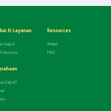
duk & Layanan
Resources
si Gaji.id
Artikel
ll Services
FAQ
usahaan
a Gaji.id?
ral
ers