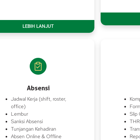
LEBIH LANJUT
Absensi
Jadwal Kerja (shift, roster,
Komp
office)
Form
Lembur
Slip 
Sanksi Absensi
THR
Tunjangan Kehadiran
Tran
Absen Online & Offline
Repo