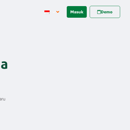
Masuk
Demo
da
aru