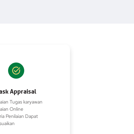
ask Appraisal
laian Tugas karyawan
laian Online
eria Penilaian Dapat
suaikan