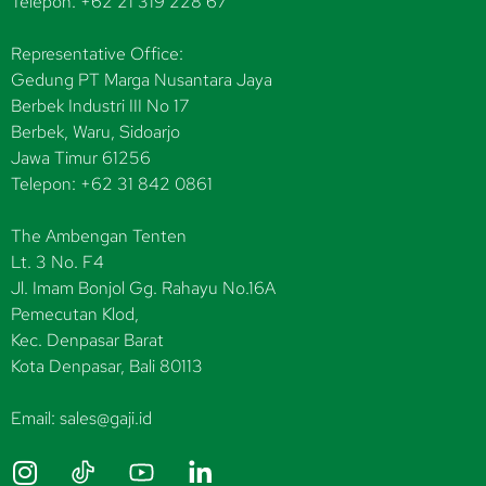
Telepon: +62 21 319 228 67
Representative Office:
Gedung PT Marga Nusantara Jaya
Berbek Industri III No 17
Berbek, Waru, Sidoarjo
Jawa Timur 61256
Telepon: +62 31 842 0861
The Ambengan Tenten
Lt. 3 No. F4
Jl. Imam Bonjol Gg. Rahayu No.16A
Pemecutan Klod,
Kec. Denpasar Barat
Kota Denpasar, Bali 80113
Email: sales@gaji.id
I