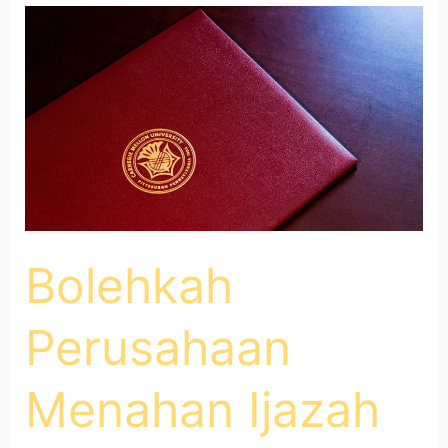
Bolehkah
Perusahaan
Menahan
Ijazah
Asli
Karyawan?
Ini
Aturan
Hukumnya.
Bolehkah
Perusahaan
Menahan Ijazah