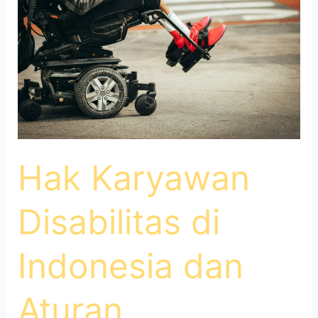
Indonesia
dan
Aturan
Hukumnya
Hak Karyawan
Disabilitas di
Indonesia dan
Aturan