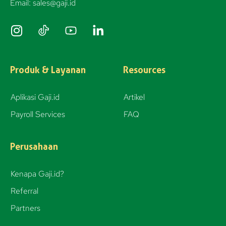
Email: sales@gaji.id
I
n
s
t
Produk & Layanan
Resources
a
g
Aplikasi Gaji.id
Artikel
r
Payroll Services
FAQ
a
m
Perusahaan
Kenapa Gaji.id?
Referral
Partners