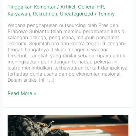
Tinggalkan Komentar
/
Artikel
,
General HR
,
Karyawan
,
Rekrutmen
,
Uncategorized
/
Temmy
Wacana penghapusan outsourcing oleh Presiden
Prabowo Subianto telah memicu perdebatan luas di
kalangan pekerja, pengusaha, maupun pengamat
ekonomi. Sejumlah pro dan kontra terjadi di tengah-
tengah hangatnya diskusi mengenai wacana
tersebut. Langkah yang dinilai sebagai upaya untuk
meningkatkan perlindungan terhadap pekerja ini
justru menimbulkan kekhawatiran terkait dampaknya
terhadap dunia usaha dan perekonomian nasional.
Dalam artikel ini, […]
Read More »
Hak
Karyawan
Disabilitas
di