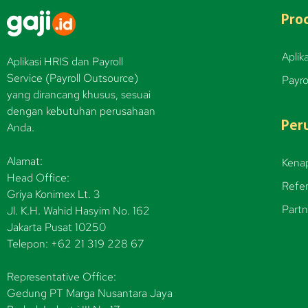
Pro
Aplika
Aplikasi HRIS dan Payroll
Service (Payroll Outsource)
Payro
yang dirancang khusus, sesuai
dengan kebutuhan perusahaan
Per
Anda.
Alamat:
Kenap
Head Office:
Refer
Griya Konimex Lt. 3
Partn
Jl. K.H. Wahid Hasyim No. 162
Jakarta Pusat 10250
Telepon: +62 21 319 228 67
Representative Office:
Gedung PT Marga Nusantara Jaya