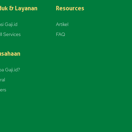
duk & Layanan
Resources
si Gaji.id
Artikel
ll Services
FAQ
usahaan
a Gaji.id?
ral
ers