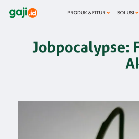
Lewati
ke
PRODUK & FITUR
SOLUSI
konten
Jobpocalypse: 
A