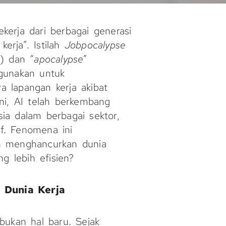
erja dari berbagai generasi
erja”. Istilah
Jobpocalypse
n) dan “
apocalypse
”
digunakan untuk
 lapangan kerja akibat
ni, AI telah berkembang
ia dalam berbagai sektor,
if. Fenomena ini
n menghancurkan dunia
g lebih efisien?
 Dunia Kerja
bukan hal baru. Sejak