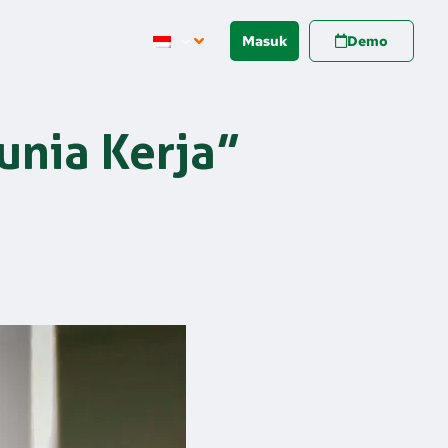
Masuk
Demo
unia Kerja”