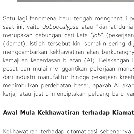
Satu lagi fenomena baru tengah menghantui pek
saat ini, yaitu
Jobpocalypse
atau “kiamat dunia k
merupakan gabungan dari kata “
job
” (pekerjaa
(kiamat). Istilah tersebut kini semakin sering 
menggambarkan kekhawatiran akan berkurangnya
kemajuan kecerdasan buatan (AI). Belakangan i
pesat dan mulai menggantikan pekerjaan manus
dari industri manufaktur hingga pekerjaan kreat
menimbulkan perdebatan besar, apakah AI aka
kerja, atau justru menciptakan peluang baru yan
Awal Mula Kekhawatiran terhadap
Kiamat
Kekhawatiran terhadap otomatisasi sebenarnya 