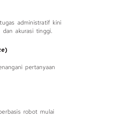
ugas administratif kini
 dan akurasi tinggi.
ce
)
enangani pertanyaan
rbasis robot mulai