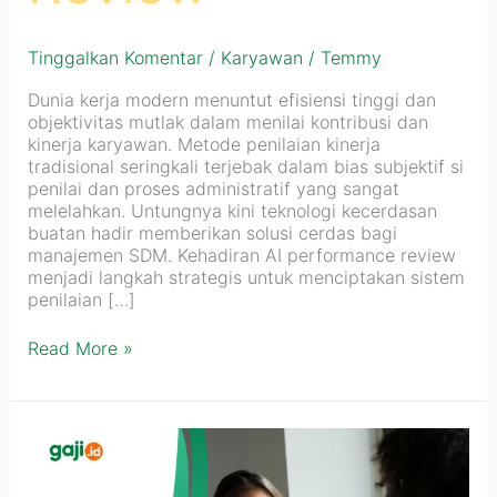
Tinggalkan Komentar
/
Karyawan
/
Temmy
Dunia kerja modern menuntut efisiensi tinggi dan
objektivitas mutlak dalam menilai kontribusi dan
kinerja karyawan. Metode penilaian kinerja
tradisional seringkali terjebak dalam bias subjektif si
penilai dan proses administratif yang sangat
melelahkan. Untungnya kini teknologi kecerdasan
buatan hadir memberikan solusi cerdas bagi
manajemen SDM. Kehadiran AI performance review
menjadi langkah strategis untuk menciptakan sistem
penilaian […]
Read More »
Mengurangi
Turnover
Karyawan