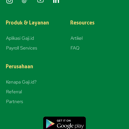
n
s
t
Produk & Layanan
Resources
a
g
Aplikasi Gaji.id
Artikel
r
Payroll Services
FAQ
a
m
Perusahaan
Kenapa Gaji.id?
Referral
Partners