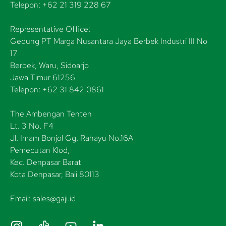
Telepon: +62 21 319 228 67
Representative Office:
Gedung PT Marga Nusantara Jaya Berbek Industri III No
17
Berbek, Waru, Sidoarjo
Jawa Timur 61256
Telepon: +62 31 842 0861
The Ambengan Tenten
Lt. 3 No. F4
Jl. Imam Bonjol Gg. Rahayu No.16A
Pemecutan Klod,
Kec. Denpasar Barat
Kota Denpasar, Bali 80113
Email: sales@gaji.id
I