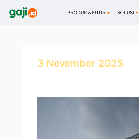
Lewati
ke
PRODUK & FITUR
SOLUSI
konten
3 November 2025
HRIS
Enterprise:
Sistem
Manajemen
SDM
Modern
bagi