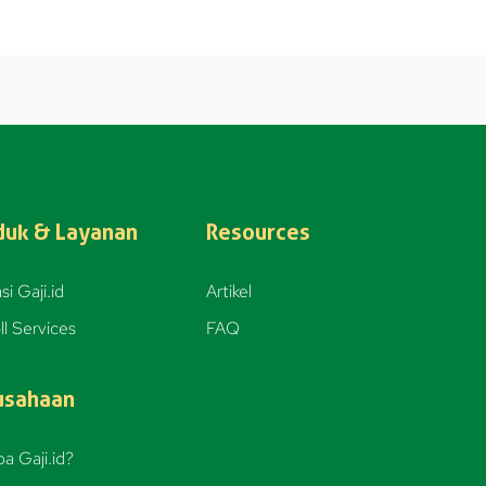
duk & Layanan
Resources
si Gaji.id
Artikel
ll Services
FAQ
usahaan
a Gaji.id?