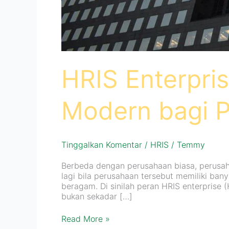
HRIS Enterpr
Modern bagi P
Tinggalkan Komentar
/
HRIS
/
Temmy
Berbeda dengan perusahaan biasa, perusah
lagi bila perusahaan tersebut memiliki ban
beragam. Di sinilah peran HRIS enterprise
bukan sekadar […]
Read More »