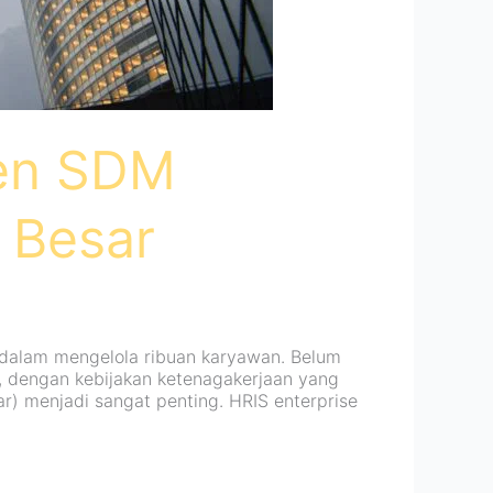
men SDM
 Besar
 dalam mengelola ribuan karyawan. Belum
ta, dengan kebijakan ketenagakerjaan yang
r) menjadi sangat penting. HRIS enterprise