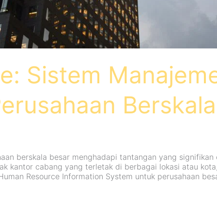
ise: Sistem Manaje
erusahaan Berskala
aan berskala besar menghadapi tantangan yang signifikan
yak kantor cabang yang terletak di berbagai lokasi atau ko
 (Human Resource Information System untuk perusahaan besa