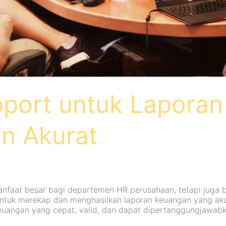
upport untuk Lapora
n Akurat
faat besar bagi departemen HR perusahaan, tetapi juga bag
h untuk merekap dan menghasilkan laporan keuangan yang ak
euangan yang cepat, valid, dan dapat dipertanggungjawabkan