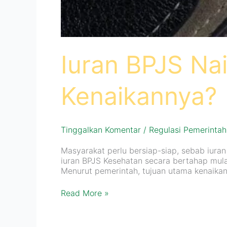
Iuran BPJS Na
Kenaikannya?
Tinggalkan Komentar
/
Regulasi Pemerintah
Masyarakat perlu bersiap-siap, sebab iura
iuran BPJS Kesehatan secara bertahap mula
Menurut pemerintah, tujuan utama kenaika
Read More »