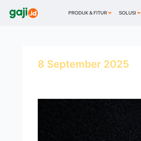
Lewati
ke
PRODUK & FITUR
SOLUSI
konten
8 September 2025
Iuran
BPJS
Naik
Mulai
2026,
Berapa
Besar