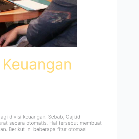
n Keuangan
i divisi keuangan. Sebab, Gaji.id
urat secara otomatis. Hal tersebut membuat
. Berikut ini beberapa fitur otomasi