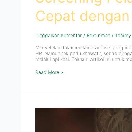
Cepat dengan 
Tinggalkan Komentar
/
Rekrutmen
/
Temmy
Menyeleksi dokumen lamaran fisik yang m
HR. Namun tak perlu khawatir, sebab dengan
melalui aplikasi. Telusuri artikel ini untu
Read More »
Gaji.id:
HR
Support
untuk