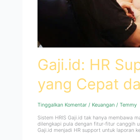
Gaji.id: HR S
yang Cepat da
Tinggalkan Komentar
/
Keuangan
/
Temmy
Sistem HRIS Gaji.id tak hanya membawa man
dilengkapi pula dengan fitur-fitur canggi
Gaji.id menjadi HR support untuk laporan k