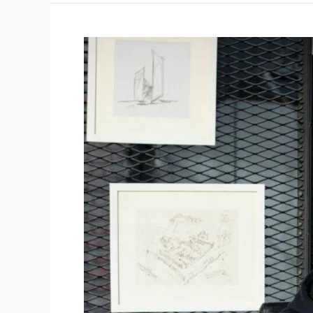
Screening
Pelamar
Kini
Serba
Otomatis
dan
Cepat
dengan
Gaji.id