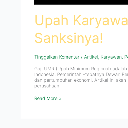
Upah Karyawan
Sanksinya!
Tinggalkan Komentar
/
Artikel
,
Karyawan
,
P
Gaji UMR (Upah Minimum Regional) adalah 
Indonesia. Pemerintah –tepatnya Dewan Pe
dan pertumbuhan ekonomi. Artikel ini ak
perusahaan
Read More »