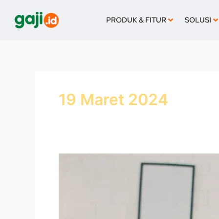
Lewati
ke
PRODUK & FITUR
SOLUSI
konten
19 Maret 2024
Personalia
Adalah:
Pengertian,
Tugas
dan
Peranannya
dalam