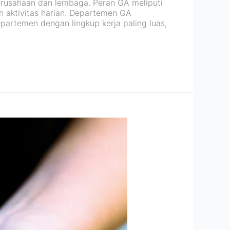
 perusahaan dan lembaga. Peran GA meliputi
an aktivitas harian. Departemen GA
partemen dengan lingkup kerja paling luas,