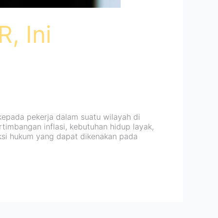
, Ini
epada pekerja dalam suatu wilayah di
mbangan inflasi, kebutuhan hidup layak,
ksi hukum yang dapat dikenakan pada