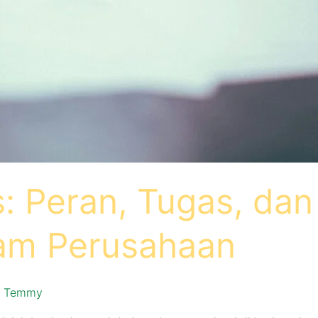
rs: Peran, Tugas, da
am Perusahaan
/
Temmy