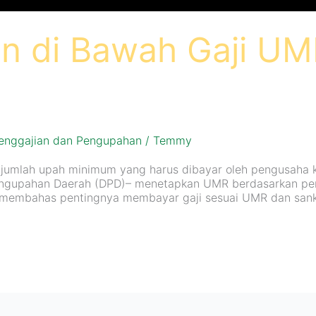
 di Bawah Gaji UMR
enggajian dan Pengupahan
/
Temmy
jumlah upah minimum yang harus dibayar oleh pengusaha k
ngupahan Daerah (DPD)– menetapkan UMR berdasarkan perti
an membahas pentingnya membayar gaji sesuai UMR dan san