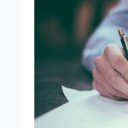
General
Affairs:
Peran,
Tugas,
dan
Tanggung
Jawabnya
dalam
Perusahaan