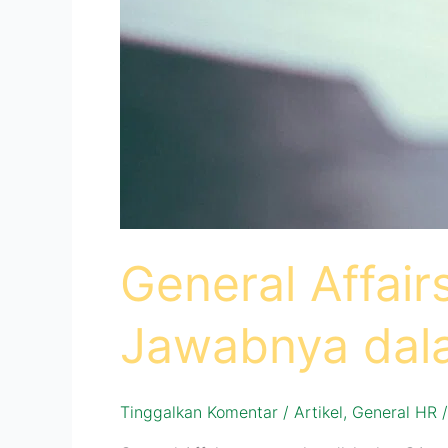
General Affai
Jawabnya dal
Tinggalkan Komentar
/
Artikel
,
General HR