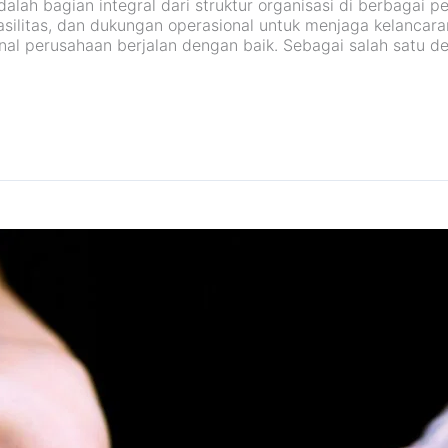
adalah bagian integral dari struktur organisasi di berbagai
fasilitas, dan dukungan operasional untuk menjaga kelancar
al perusahaan berjalan dengan baik. Sebagai salah satu de