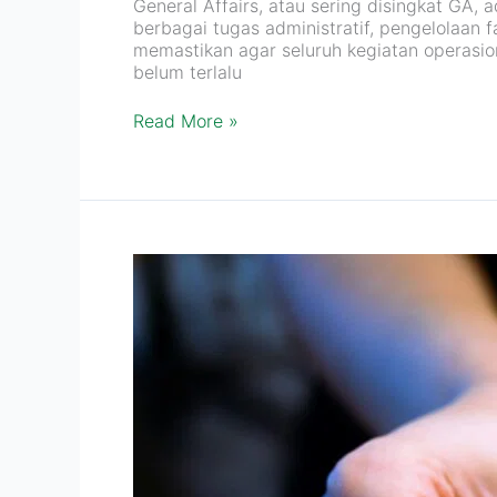
General Affairs, atau sering disingkat GA, 
berbagai tugas administratif, pengelolaan 
memastikan agar seluruh kegiatan operasion
belum terlalu
Read More »
Upah
Karyawan
di
Bawah
Gaji
UMR,
Ini
Sanksinya!