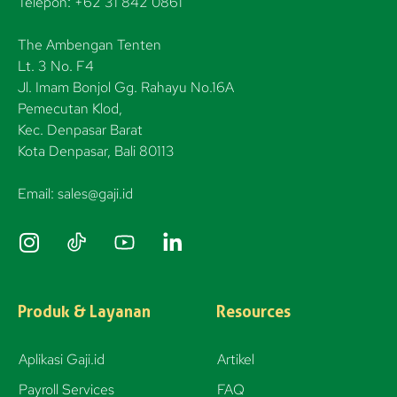
Telepon: +62 31 842 0861
The Ambengan Tenten
Lt. 3 No. F4
Jl. Imam Bonjol Gg. Rahayu No.16A
Pemecutan Klod,
Kec. Denpasar Barat
Kota Denpasar, Bali 80113
Email: sales@gaji.id
I
n
s
t
Produk & Layanan
Resources
a
g
Aplikasi Gaji.id
Artikel
r
Payroll Services
FAQ
a