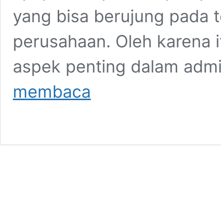
yang bisa berujung pada 
perusahaan. Oleh karena 
aspek penting dalam adm
Wajib
membaca
Tahu!
HRIS
yang
Bisa
Hitung
THR
Otomatis
Karyawan
Secara
Cepat
dan
Akurat