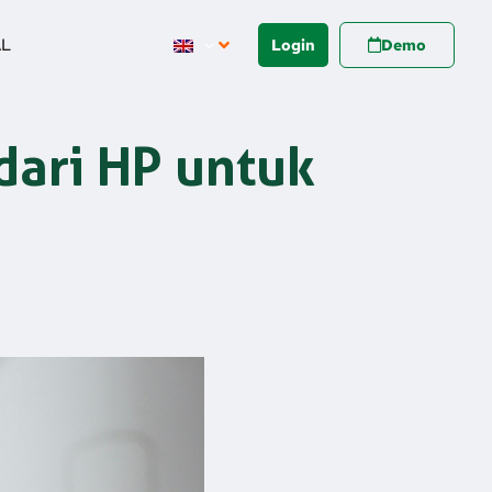
AL
Login
Demo
dari HP untuk