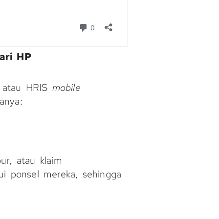
ari HP
P atau HRIS
mobile
ranya:
ur, atau klaim
ui ponsel mereka, sehingga