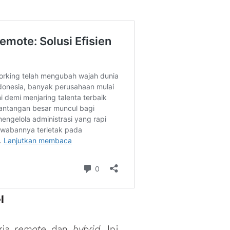
l
rja
remote
dan
hybrid
. Ini